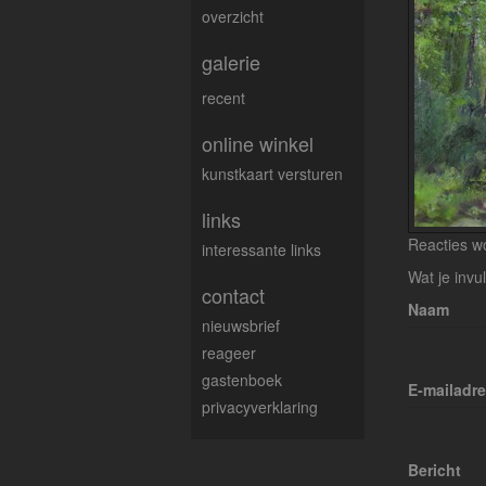
overzicht
galerie
recent
online winkel
kunstkaart versturen
links
Reacties wo
interessante links
Wat je invu
contact
Naam
nieuwsbrief
reageer
gastenboek
E-mailadr
privacyverklaring
Bericht