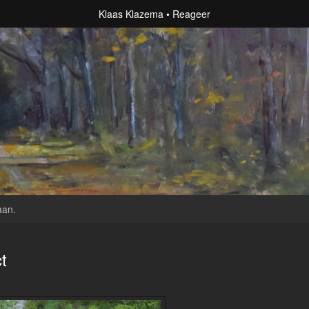
Klaas Klazema
Reageer
aan
.
t