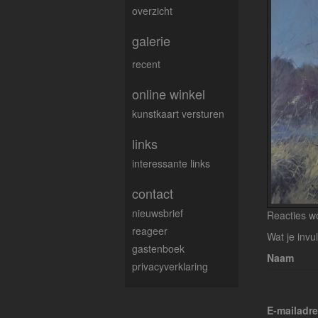
overzicht
galerie
recent
online winkel
kunstkaart versturen
links
interessante links
contact
nieuwsbrief
Reacties wo
reageer
Wat je invu
gastenboek
Naam
privacyverklaring
E-mailadr