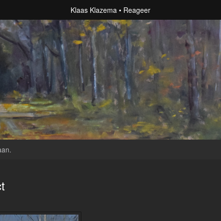
Klaas Klazema
Reageer
aan
.
t