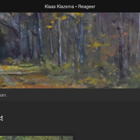
Klaas Klazema
Reageer
aan
.
t