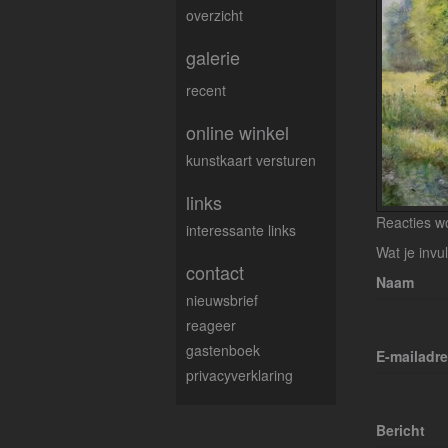
overzicht
galerie
recent
online winkel
kunstkaart versturen
links
Reacties wo
interessante links
Wat je invu
contact
Naam
nieuwsbrief
reageer
gastenboek
E-mailadr
privacyverklaring
Bericht