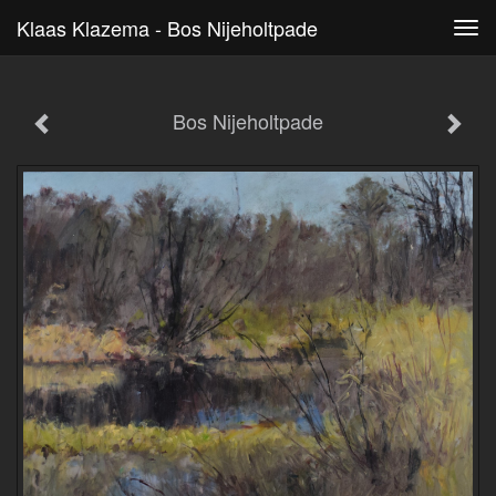
Klaas Klazema - Bos Nijeholtpade
Tog
navi
Bos Nijeholtpade