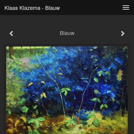
Klaas Klazema - Blauw
Tog
navi
Blauw