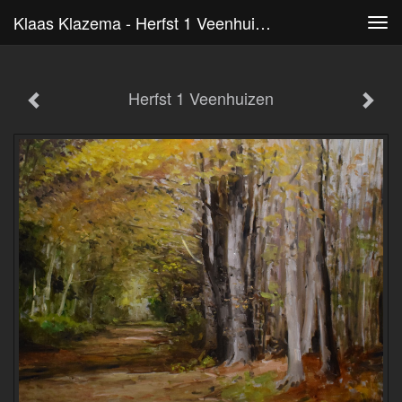
Klaas Klazema - Herfst 1 Veenhuizen
Tog
navi
Herfst 1 Veenhuizen