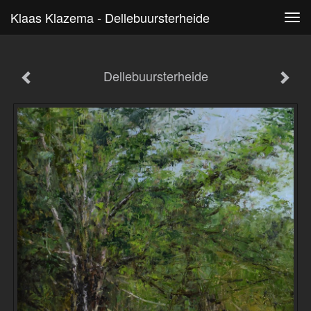
Klaas Klazema - Dellebuursterheide
Tog
navi
Dellebuursterheide