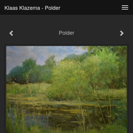
Klaas Klazema - Polder
Tog
navi
Polder