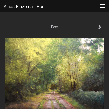
Klaas Klazema - Bos
Tog
navi
Bos