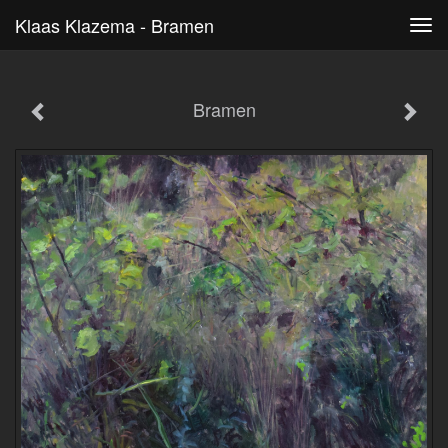
Klaas Klazema - Bramen
Tog
navi
Bramen