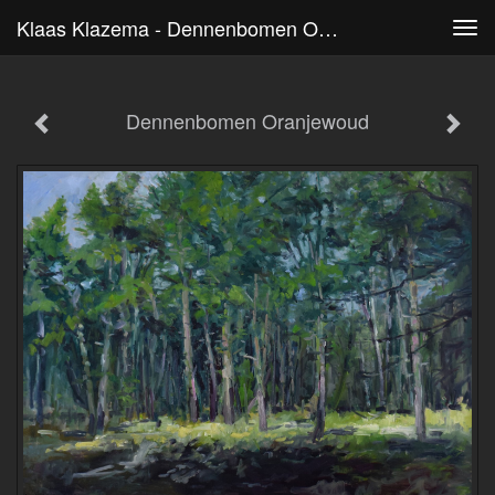
Klaas Klazema - Dennenbomen Oranjewoud
Tog
navi
Dennenbomen Oranjewoud