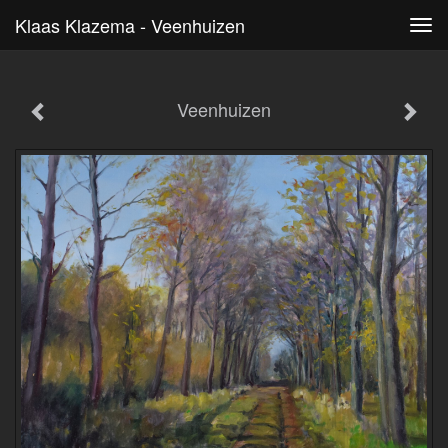
Klaas Klazema - Veenhuizen
Tog
navi
Veenhuizen