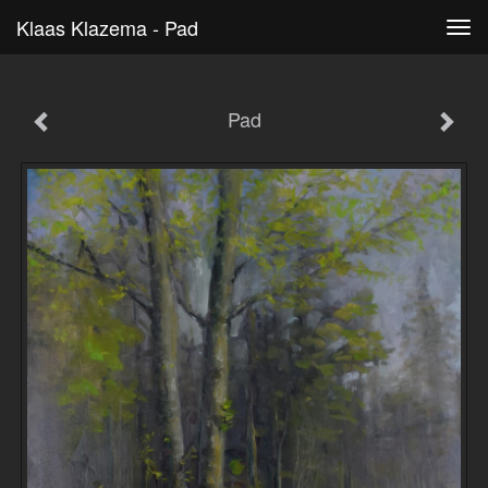
Klaas Klazema - Pad
Tog
navi
Pad