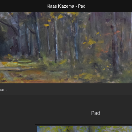
Klaas Klazema
Pad
aan
.
Pad