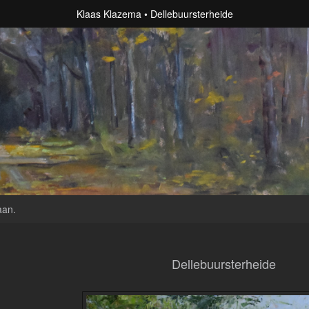
Klaas Klazema
Dellebuursterheide
aan
.
Dellebuursterheide