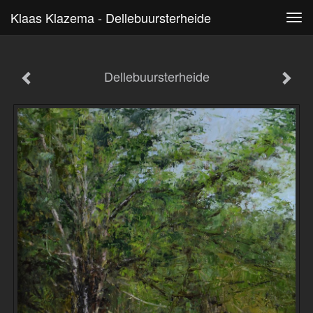
Klaas Klazema - Dellebuursterheide
Tog
navi
Dellebuursterheide