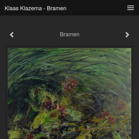
Klaas Klazema - Bramen
Tog
navi
Bramen