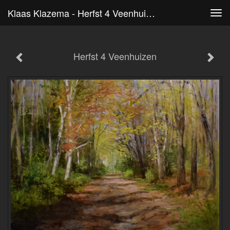
Klaas Klazema - Herfst 4 Veenhuizen
Tog
navi
Herfst 4 Veenhuizen