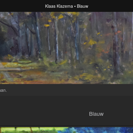
Klaas Klazema
Blauw
aan
.
Blauw