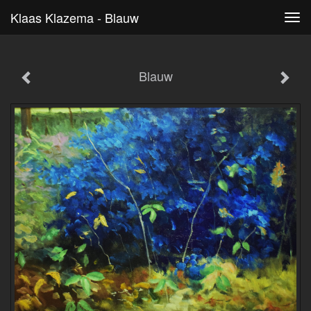
Klaas Klazema - Blauw
Tog
navi
Blauw